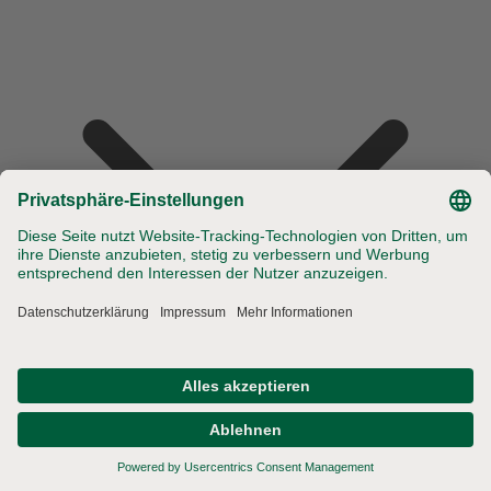
Wir gewährleisten die hohe Qualität unserer Zum Dorfkrug
Produkte bis zum Mindesthaltbarkeitsdatum (MHD). Voraussetzung