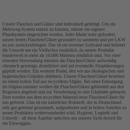
Unsere Flaschen und Gläser sind individuell gefertigt. Um ein
Mehrweg-System nutzen zu können, müsste ein eigenes
Pfandsystem eingerichtet werden. Jeder Markt wäre gefordert,
unsere leeren Flaschen/Gläser gesondert zu sammeln und per LKW
zu uns zurückzubringen. Das ist ein enormer Aufwand und belastet
die Umwelt um ein Vielfaches zusätzlich, da unsere Produkte
bundesweit in mehr als 10.000 Märkten erhältlich sind. Vor einer
erneuten Verwendung müssten die Flaschen/Gläser aufwendig
chemisch gereinigt, desinfiziert und auf eventuelle Absplitterungen
geprüft werden. Ein weiterer Punkt, den wir aus ökologischen und
hygienischen Gründen ablehnen. Unsere Flaschen/Gläser bestehen
zu einem hohen Teil aus recyceltem Altglas. Bei einer Entsorgung
im Altglascontainer werden die Flaschen/Gläser gebündelt aus den
Regionen abgeholt und zur Verarbeitung in eine Glashütte gebracht.
Dort werden aus dem recycelten Material neue Flaschen/Gläser für
uns geformt. Glas ist ein natürlicher Rohstoff, der in Deutschland
sehr gut getrennt gesammelt, aufgearbeitet und in hohen Anteilen zu
neuen Produkten weiterverarbeitet wird. Hygiene, Logistik und
Umwelt – all diese Aspekte sprechen aus unserer Sicht derzeit für
ein Einwegglas.