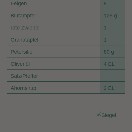
Feigen
8
Blutampfer
125 g
rote Zwiebel
1
Granatapfel
1
Petersilie
80 g
Olivenöl
4 EL
Salz/Pfeffer
Ahornsirup
2 EL