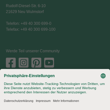
Rudolf-Diesel-Str. 6-10
21629 Neu Wulmstorf
Telefon: +49 40 300 699-0
Telefax: +49 40 300 699-100
Werde Teil unserer Community
Jobs
Landhof
Impressum
Datenschutz
AGB