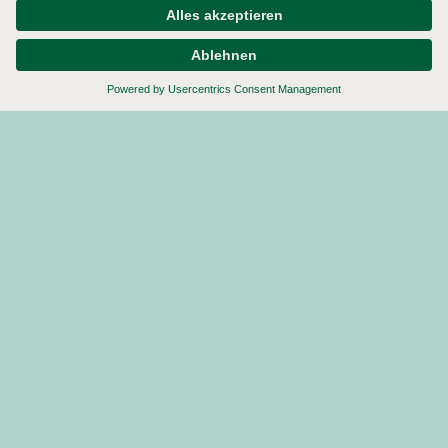
im praktischen 100-ml-Format: perfekt für kleine
Haushalte, spontane Genussmomente und
unterwegs.
Ob Sylter Salatfrische, Honig-Senf, American oder
Caesar – die neuen To-Go-Größen sorgen für
mehr Abwechslung im Alltag und sind ideal für
Probierkäufe oder den kleinen Salat
zwischendurch.
Klein im Format, groß im Geschmack.